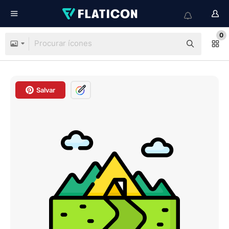
0
Salvar