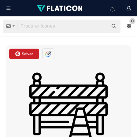
0
Salvar