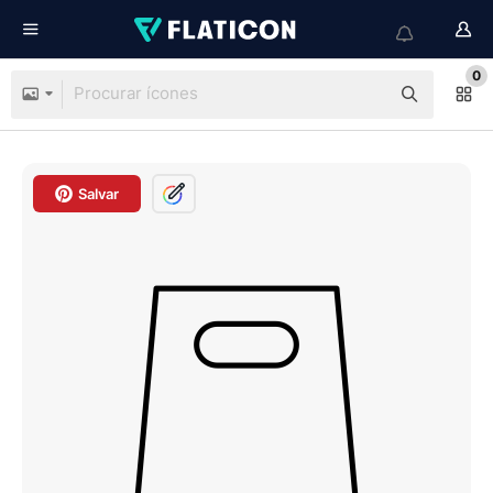
0
Salvar