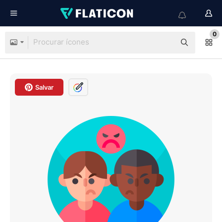
0
Salvar