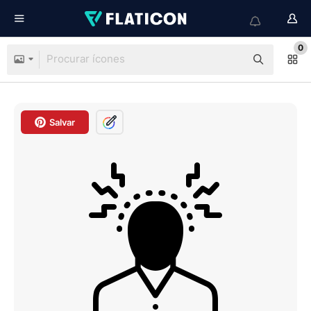
0
Salvar