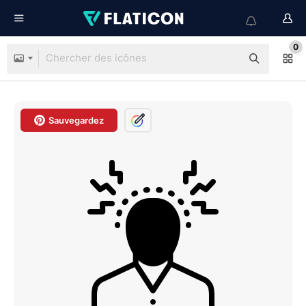
0
Sauvegardez