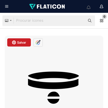
0
Salvar