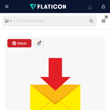
0
Salvar