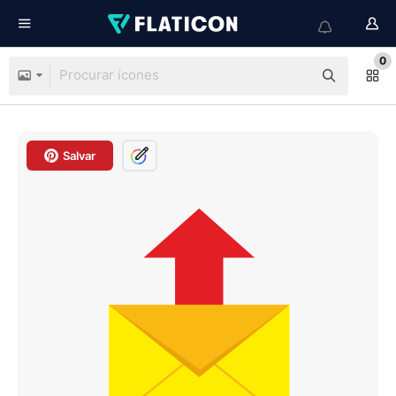
0
Salvar