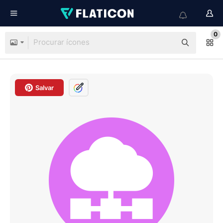
0
Salvar