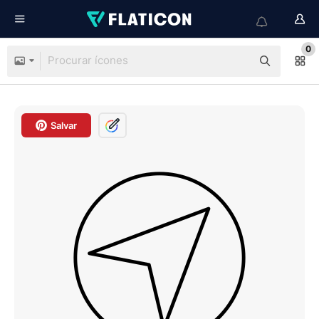
0
Salvar