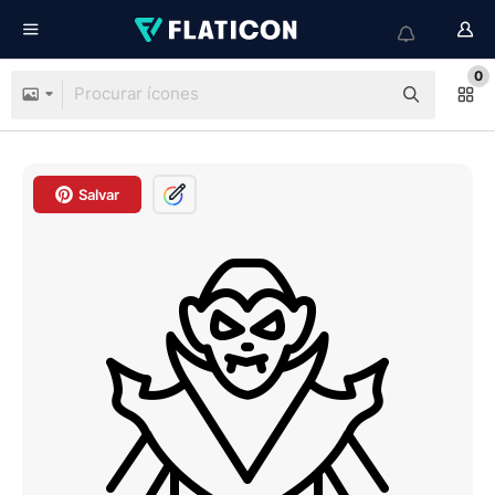
0
Salvar