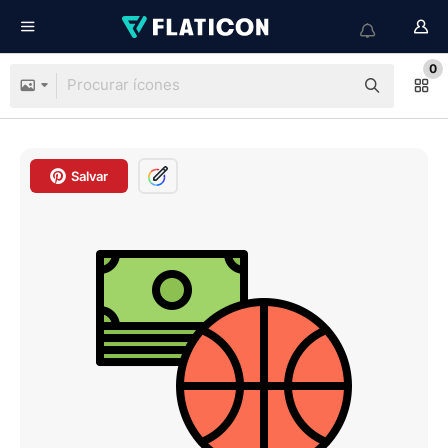
0
Salvar