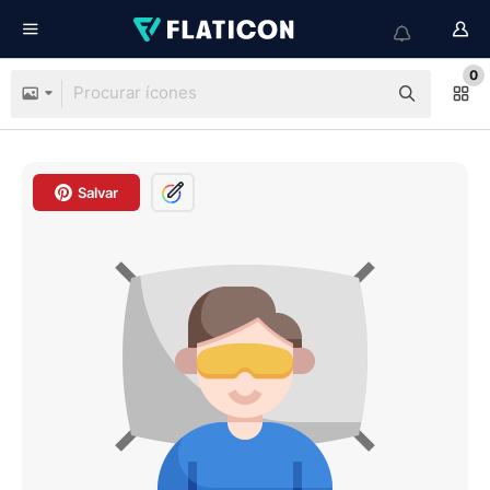
0
Salvar