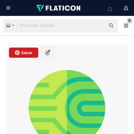
0
Salvar