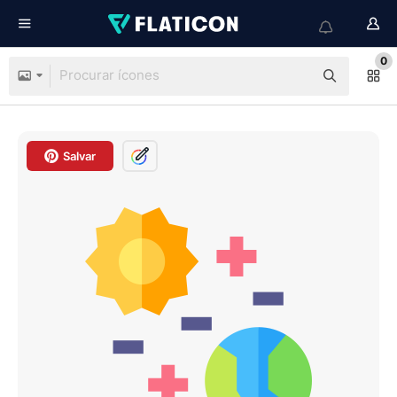
0
Salvar