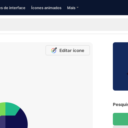
s de interface
Ícones animados
Mais
Editar ícone
Pesquis