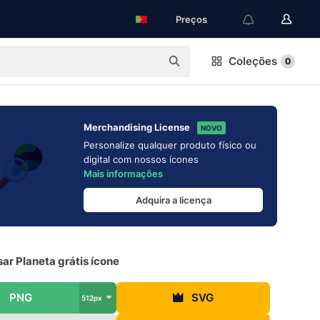
Preços
Coleções
0
Merchandising License
NOVO
Personalize qualquer produto físico ou
digital com nossos ícones
Mais informações
Adquira a licença
ar Planeta grátis ícone
PNG
SVG
512px