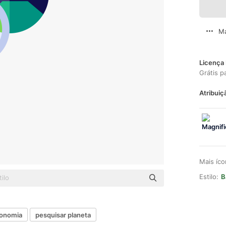
Ma
Licença 
Grátis p
Atribuiç
Mais íc
Estilo:
B
ronomia
pesquisar planeta