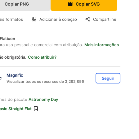
Copiar PNG
Copiar SVG
is formatos
Adicionar à coleção
Compartilhe
Flaticon
ara uso pessoal e comercial com atribuição.
Mais informações
ão obrigatória.
Como atribuir?
Magnific
Seguir
Visualizar todos os recursos de 3,282,856
ones do pacote
Astronomy Day
asic Straight Flat