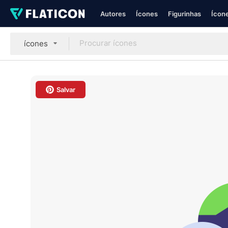
Autores
Ícones
Figurinhas
Ícone
ícones
Salvar