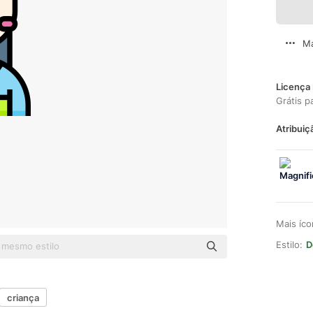
Ma
Licença 
Grátis p
Atribuiç
Mais íc
Estilo:
D
criança