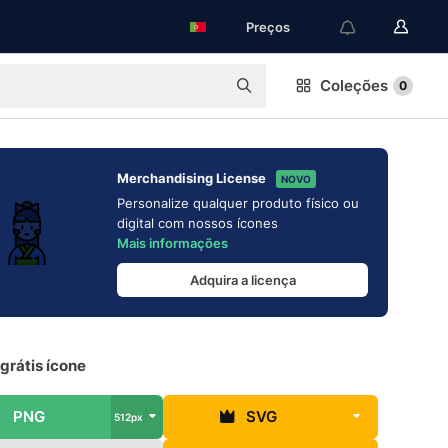
Preços
Coleções
0
Merchandising License
NOVO
Personalize qualquer produto físico ou
digital com nossos ícones
Mais informações
Adquira a licença
grátis ícone
PNG
SVG
512px