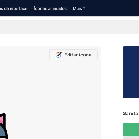
s de interface
Ícones animados
Mais
Editar ícone
Garota 