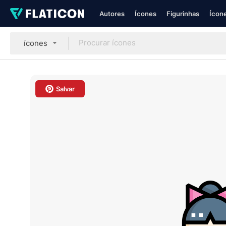
Autores
Ícones
Figurinhas
Ícone
ícones
Salvar