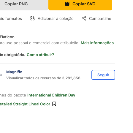
Copiar PNG
Copiar SVG
is formatos
Adicionar à coleção
Compartilhe
Flaticon
ara uso pessoal e comercial com atribuição.
Mais informações
ão obrigatória.
Como atribuir?
Magnific
Seguir
Visualizar todos os recursos de 3,282,856
ones do pacote
International Children Day
etailed Straight Lineal Color