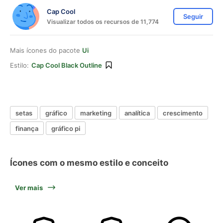
Cap Cool
Seguir
Visualizar todos os recursos de 11,774
Mais ícones do pacote
Ui
Estilo:
Cap Cool Black Outline
setas
gráfico
marketing
analítica
crescimento
finança
gráfico pi
Ícones com o mesmo estilo e conceito
Ver mais