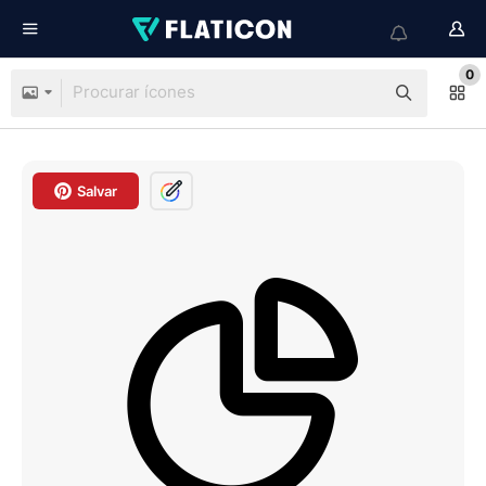
0
Salvar