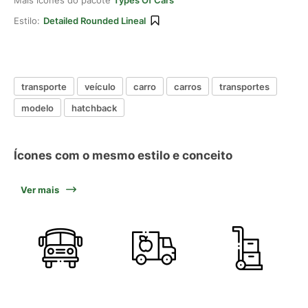
Mais ícones do pacote
Types Of Cars
Estilo:
Detailed Rounded Lineal
transporte
veículo
carro
carros
transportes
modelo
hatchback
Ícones com o mesmo estilo e conceito
Ver mais