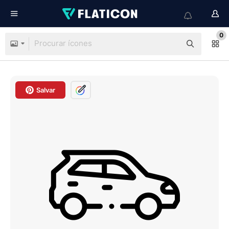
0
Salvar