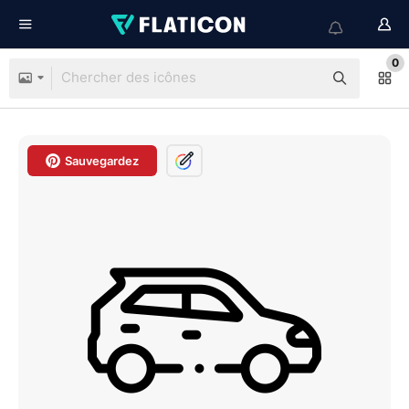
0
Sauvegardez