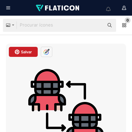
0
Salvar