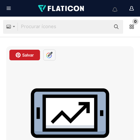
0
Salvar