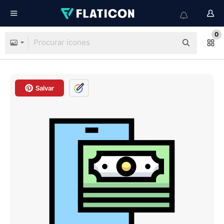
0
Salvar