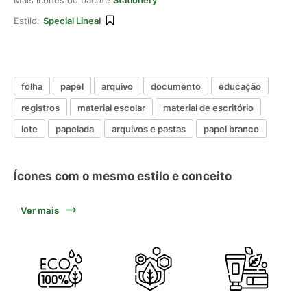
Mais ícones do pacote
Stationery
Estilo:
Special Lineal
folha
papel
arquivo
documento
educação
registros
material escolar
material de escritório
lote
papelada
arquivos e pastas
papel branco
Ícones com o mesmo estilo e conceito
Ver mais