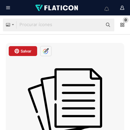
0
Salvar