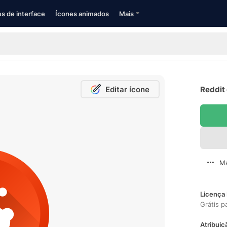
s de interface
Ícones animados
Mais
Editar ícone
Reddit 
Ma
Licença 
Grátis p
Atribuiç