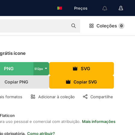
Preços
Coleções
0
grátis ícone
PNG
SVG
512px
Copiar PNG
Copiar SVG
is formatos
Adicionar à coleção
Compartilhe
Flaticon
ara uso pessoal e comercial com atribuição.
Mais informações
ão obrigatória.
Como atribuir?