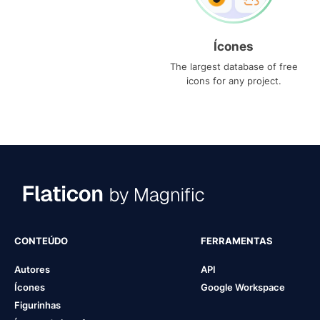
Ícones
The largest database of free
icons for any project.
CONTEÚDO
FERRAMENTAS
Autores
API
Ícones
Google Workspace
Figurinhas