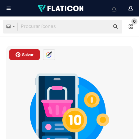
0
Salvar