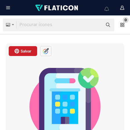
0
Salvar