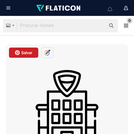
0
Salvar