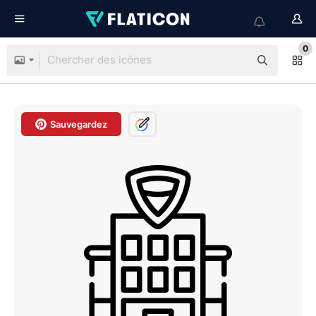
0
Sauvegardez