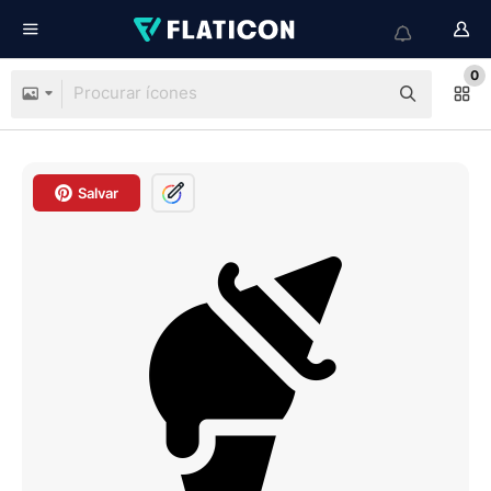
0
Salvar