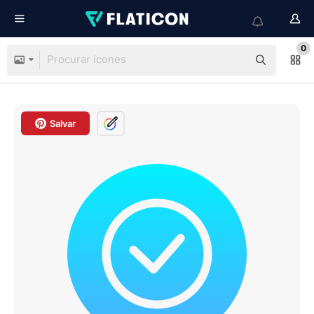
0
Salvar