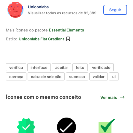
Uniconlabs
Seguir
Visualizar todos os recursos de 82,389
Mais ícones do pacote
Essential Elements
Estilo:
Uniconlabs Flat Gradient
verifica
interface
aceitar
feito
verificado
carraça
caixa de seleção
sucesso
validar
ui
Ícones com o mesmo conceito
Ver mais