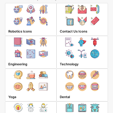
Robotics Icons
Contact Us Icons
Engineering
Technology
Yoga
Dental