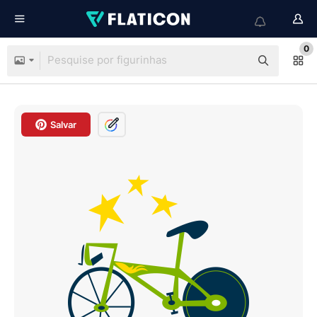
0
Salvar