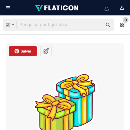
0
Salvar