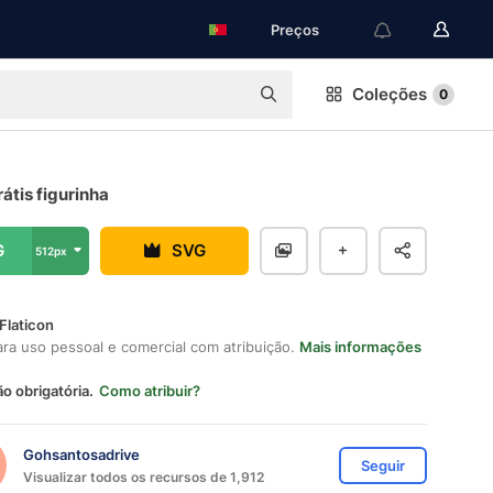
Preços
Coleções
0
rátis figurinha
G
SVG
512px
Flaticon
ara uso pessoal e comercial com atribuição.
Mais informações
ão obrigatória.
Como atribuir?
Gohsantosadrive
Seguir
Visualizar todos os recursos de 1,912