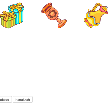
udaico
hanukkah