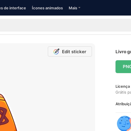
s de interface
Ícones animados
Mais
Edit sticker
Livro g
PN
Licença 
Grátis p
Atribuiç