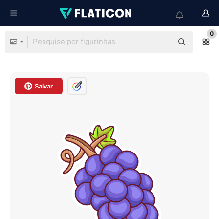
0
Salvar