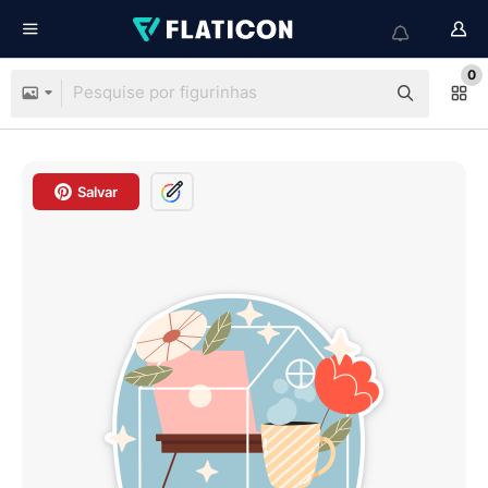
0
Salvar