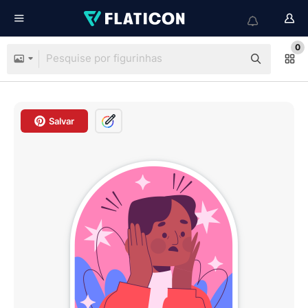
0
Salvar