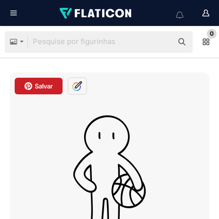
0
Salvar