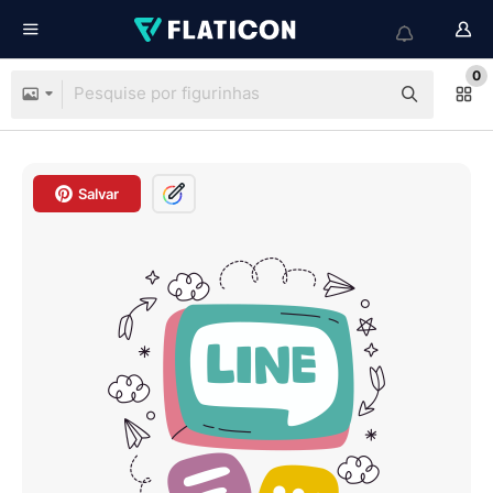
0
Salvar