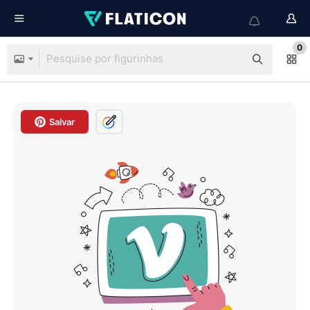
0
Salvar