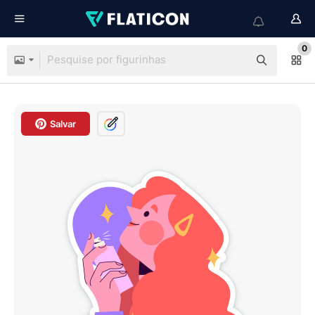
0
Salvar