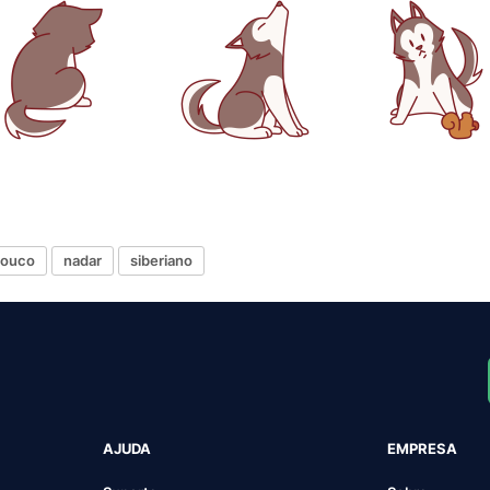
rouco
nadar
siberiano
AJUDA
EMPRESA