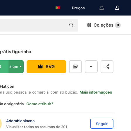
Preços
Coleções
0
rátis figurinha
G
SVG
512px
Flaticon
ara uso pessoal e comercial com atribuição.
Mais informações
ão obrigatória.
Como atribuir?
Adorableninana
Seguir
Visualizar todos os recursos de 201