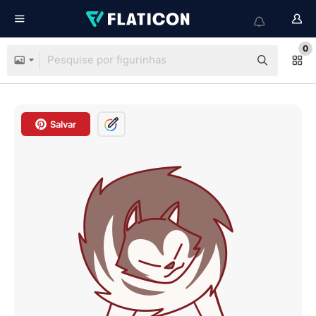
0
Salvar