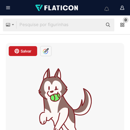
0
Salvar