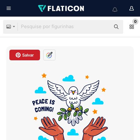
0
Salvar