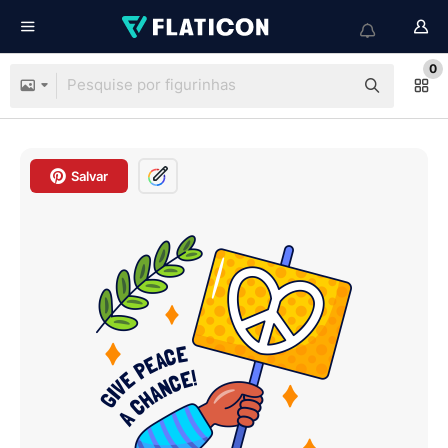
0
Salvar