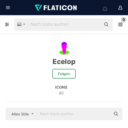
0
Ecelop
Folgen
ICONS
40
Alles Stile