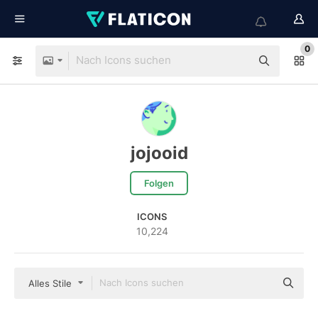
0
jojooid
Folgen
ICONS
10,224
Alles Stile